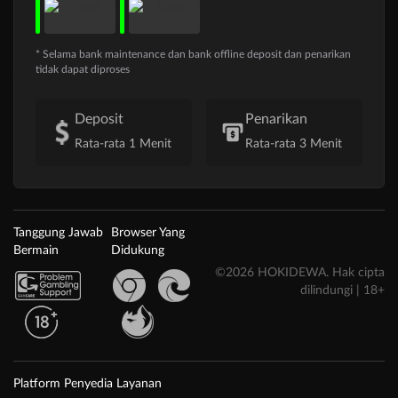
* Selama bank maintenance dan bank offline deposit dan penarikan
tidak dapat diproses
Deposit
Penarikan
Rata-rata 1 Menit
Rata-rata 3 Menit
Tanggung Jawab
Browser Yang
Bermain
Didukung
©2026 HOKIDEWA. Hak cipta
dilindungi | 18+
Platform Penyedia Layanan