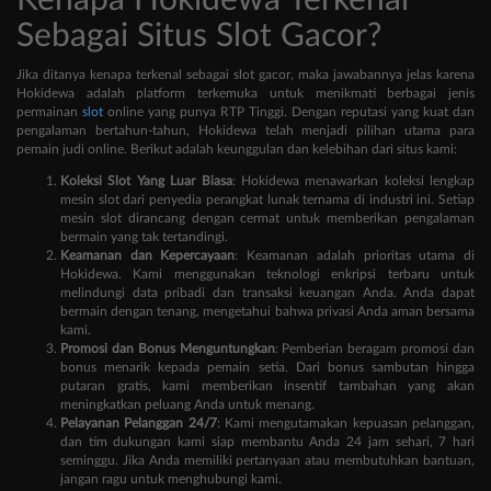
Kenapa Hokidewa Terkenal
Sebagai Situs Slot Gacor?
Jika ditanya kenapa terkenal sebagai slot gacor, maka jawabannya jelas karena
Hokidewa adalah platform terkemuka untuk menikmati berbagai jenis
permainan
slot
online yang punya RTP Tinggi. Dengan reputasi yang kuat dan
pengalaman bertahun-tahun, Hokidewa telah menjadi pilihan utama para
pemain judi online. Berikut adalah keunggulan dan kelebihan dari situs kami:
Koleksi Slot Yang Luar Biasa
: Hokidewa menawarkan koleksi lengkap
mesin slot dari penyedia perangkat lunak ternama di industri ini. Setiap
mesin slot dirancang dengan cermat untuk memberikan pengalaman
bermain yang tak tertandingi.
Keamanan dan Kepercayaan
: Keamanan adalah prioritas utama di
Hokidewa. Kami menggunakan teknologi enkripsi terbaru untuk
melindungi data pribadi dan transaksi keuangan Anda. Anda dapat
bermain dengan tenang, mengetahui bahwa privasi Anda aman bersama
kami.
Promosi dan Bonus Menguntungkan
: Pemberian beragam promosi dan
bonus menarik kepada pemain setia. Dari bonus sambutan hingga
putaran gratis, kami memberikan insentif tambahan yang akan
meningkatkan peluang Anda untuk menang.
Pelayanan Pelanggan 24/7
: Kami mengutamakan kepuasan pelanggan,
dan tim dukungan kami siap membantu Anda 24 jam sehari, 7 hari
seminggu. Jika Anda memiliki pertanyaan atau membutuhkan bantuan,
jangan ragu untuk menghubungi kami.