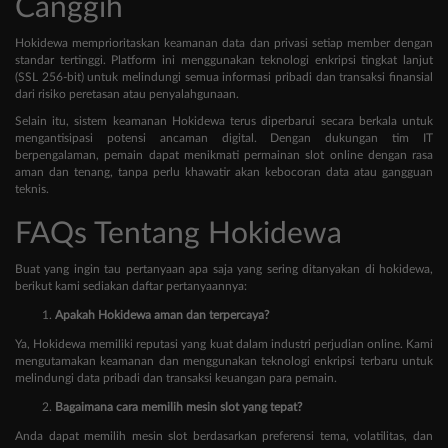
Canggih
Hokidewa memprioritaskan keamanan data dan privasi setiap member dengan
standar tertinggi. Platform ini menggunakan teknologi enkripsi tingkat lanjut
(SSL 256-bit) untuk melindungi semua informasi pribadi dan transaksi finansial
dari risiko peretasan atau penyalahgunaan.
Selain itu, sistem keamanan Hokidewa terus diperbarui secara berkala untuk
mengantisipasi potensi ancaman digital. Dengan dukungan tim IT
berpengalaman, pemain dapat menikmati permainan slot online dengan rasa
aman dan tenang, tanpa perlu khawatir akan kebocoran data atau gangguan
teknis.
FAQs Tentang Hokidewa
Buat yang ingin tau pertanyaan apa saja yang sering ditanyakan di hokidewa,
berikut kami sediakan daftar pertanyaannya:
Apakah Hokidewa aman dan terpercaya?
Ya, Hokidewa memiliki reputasi yang kuat dalam industri perjudian online. Kami
mengutamakan keamanan dan menggunakan teknologi enkripsi terbaru untuk
melindungi data pribadi dan transaksi keuangan para pemain.
Bagaimana cara memilih mesin slot yang tepat?
Anda dapat memilih mesin slot berdasarkan preferensi tema, volatilitas, dan