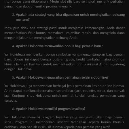
fitur bonus yang ditawarkan. Mesin slot rilis baru seringkali menarik perhatian
pemain dan dapat memiliki promosi menarik.
Apakah ada strategi yang bisa digunakan untuk meningkatkan peluang
menang?
Meskipun tidak ada strategi pasti untuk menjamin kemenangan, Anda dapat
memanfaatkan fitur bonus, memahami volatilitas mesin, dan mengelola dana
dengan bijak untuk meningkatkan peluang Anda.
Apakah Hokidewa menawarkan bonus bagi pemain baru?
Ya, Hokidewa memberikan bonus sambutan yang menguntungkan bagi pemain
baru. Bonus ini dapat berupa putaran gratis, kredit tambahan, atau promosi
khusus lainnya. Pastikan untuk memanfaatkan bonus ini saat Anda bergabung
dengan Hokidewa.
Apakah Hokidewa menawarkan permainan selain slot online?
Ya, Hokidewa juga menawarkan berbagai jenis permainan kasino online lainnya.
Anda dapat menikmati permainan seperti blackjack, roulette, poker, dan banyak
lagi. Kunjungi situs Hokidewa untuk melihat koleksi lengkap permainan yang
tersedia.
Apakah Hokidewa memiliki program loyalitas?
Ya, Hokidewa memiliki program loyalitas yang menguntungkan bagi pemain
setia. Program ini memberikan insentif tambahan seperti bonus khusus,
cashback, dan hadiah eksklusif lainnya kepada para pemain yang aktif.