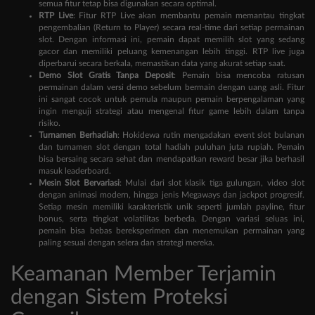
semua fitur tetap bisa digunakan secara optimal.
RTP Live
: Fitur RTP Live akan membantu pemain memantau tingkat
pengembalian (Return to Player) secara real-time dari setiap permainan
slot. Dengan informasi ini, pemain dapat memilih slot yang sedang
gacor dan memiliki peluang kemenangan lebih tinggi. RTP live juga
diperbarui secara berkala, memastikan data yang akurat setiap saat.
Demo Slot Gratis Tanpa Deposit
: Pemain bisa mencoba ratusan
permainan dalam versi demo sebelum bermain dengan uang asli. Fitur
ini sangat cocok untuk pemula maupun pemain berpengalaman yang
ingin menguji strategi atau mengenal fitur game lebih dalam tanpa
risiko.
Turnamen Berhadiah
: Hokidewa rutin mengadakan event slot bulanan
dan turnamen slot dengan total hadiah puluhan juta rupiah. Pemain
bisa bersaing secara sehat dan mendapatkan reward besar jika berhasil
masuk leaderboard.
Mesin Slot Bervariasi
: Mulai dari slot klasik tiga gulungan, video slot
dengan animasi modern, hingga jenis Megaways dan jackpot progresif.
Setiap mesin memiliki karakteristik unik seperti jumlah payline, fitur
bonus, serta tingkat volatilitas berbeda. Dengan variasi seluas ini,
pemain bisa bebas bereksperimen dan menemukan permainan yang
paling sesuai dengan selera dan strategi mereka.
Keamanan Member Terjamin
dengan Sistem Proteksi