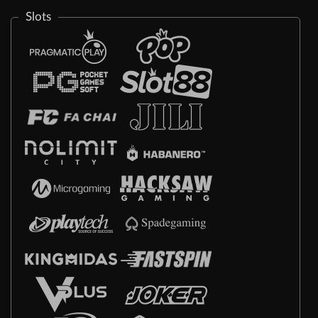
Slots