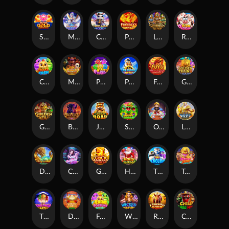
Super Gold Arowana
Magic Bingo Queen
Cyber Rabbit
Phoenix's Golden Basin
LEGEND OF SPOOKY LINK
RICH PIGGIES
Clucky Cash
Mummy’s Treasure Quest
PIGGIES WEALTHY ANGELIC
PENGUIN QUEST
Fuyu Phoenix
Golden Train Ⅲ: Black Ore
GOLDEN FAFAFA
BUFFALO LEGEND
JUNGLE ROAR
SNAPPY CARNIVAL
Ore Rush: Cart Collector
LORD OF THE GODS
Dragon Link Fortune
Cocktail City
GOLD AROWANA
Holly Jackpot
THE PENGUINS
Triple Spin Xtreme
The Hallowin Bats
Dancing Golden Drums
Farm Fortune Wheel
WICKED FORTUNE
RHINO LEGEND
Chili Chili Hot