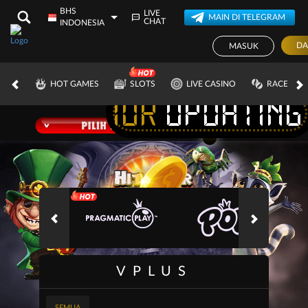
BHS
LIVE
MAIN DI TELEGRAM
CHAT
INDONESIA
DA
MASUK
HOT GAMES
SLOTS
LIVE CASINO
RACE
IDR
UPDATING
VPLUS
SEMUA