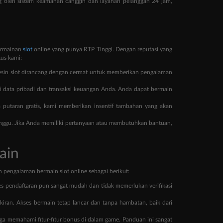
g oleh sistem keamanan canggih dan layanan pelanggan 24 jam,
permainan
slot
online yang punya RTP Tinggi. Dengan reputasi yang
tus kami:
 mesin slot dirancang dengan cermat untuk memberikan pengalaman
i data pribadi dan transaksi keuangan Anda. Anda dapat bermain
putaran gratis, kami memberikan insentif tambahan yang akan
nggu. Jika Anda memiliki pertanyaan atau membutuhkan bantuan,
ain
 pengalaman bermain slot online sebagai berikut:
es pendaftaran pun sangat mudah dan tidak memerlukan verifikasi
okiran. Akses bermain tetap lancar dan tanpa hambatan, baik dari
gga memahami fitur-fitur bonus di dalam game. Panduan ini sangat