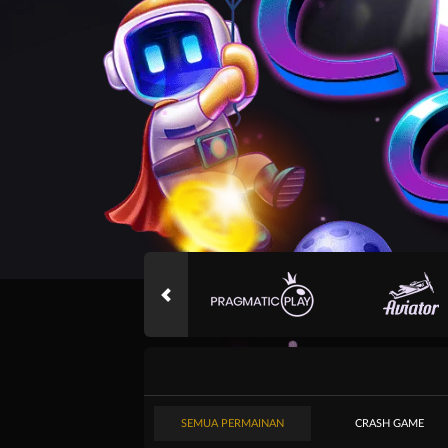
SEMUA PERMAINAN
CRASH GAME