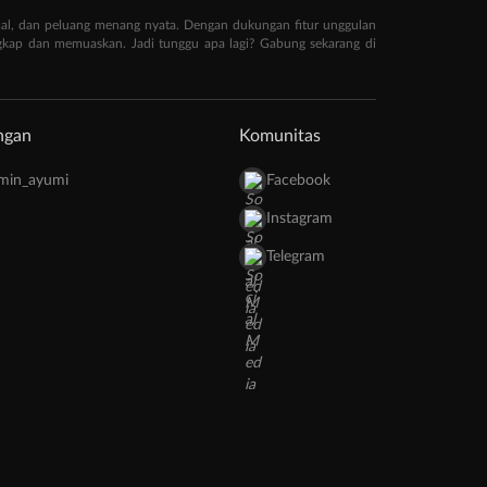
simal, dan peluang menang nyata. Dengan dukungan fitur unggulan
lengkap dan memuaskan. Jadi tunggu apa lagi? Gabung sekarang di
ngan
Komunitas
min_ayumi
Facebook
Instagram
Telegram