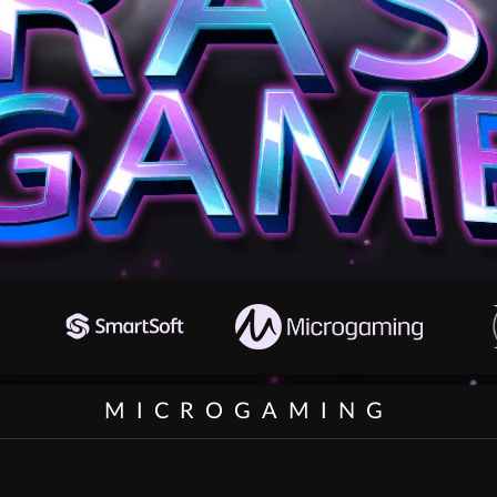
MICROGAMING