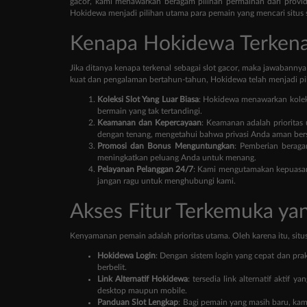
gacor, kami menawarkan beragam pilihan permainan dari provi
Hokidewa menjadi pilihan utama para pemain yang mencari situs s
Kenapa Hokidewa Terkenal
Jika ditanya kenapa terkenal sebagai slot gacor, maka jawabanny
kuat dan pengalaman bertahun-tahun, Hokidewa telah menjadi pili
Koleksi Slot Yang Luar Biasa
: Hokidewa menawarkan koleks
bermain yang tak tertandingi.
Keamanan dan Kepercayaan
: Keamanan adalah prioritas
dengan tenang, mengetahui bahwa privasi Anda aman ber
Promosi dan Bonus Menguntungkan
: Pemberian beraga
meningkatkan peluang Anda untuk menang.
Pelayanan Pelanggan 24/7
: Kami mengutamakan kepuasan 
jangan ragu untuk menghubungi kami.
Akses Fitur Terkemuka 
Kenyamanan pemain adalah prioritas utama. Oleh karena itu, situ
Hokidewa Login
: Dengan sistem login yang cepat dan pra
berbelit.
Link Alternatif Hokidewa
: tersedia link alternatif akti
desktop maupun mobile.
Panduan Slot Lengkap
: Bagi pemain yang masih baru, kam