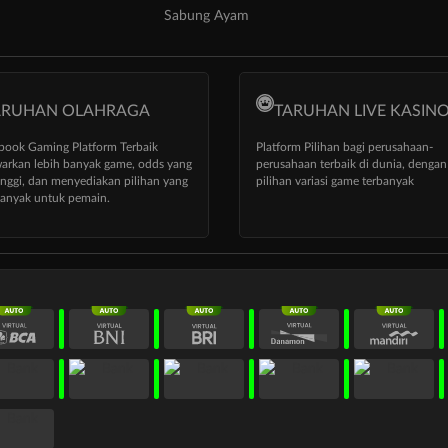
Sabung Ayam
ARUHAN OLAHRAGA
TARUHAN LIVE KASIN
book Gaming Platform Terbaik
Platform Pilihan bagi perusahaan-
rkan lebih banyak game, odds yang
perusahaan terbaik di dunia, dengan
tinggi, dan menyediakan pilihan yang
pilihan variasi game terbanyak
banyak untuk pemain.