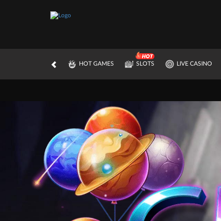
HOT GAMES
SLOTS
LIVE CASINO