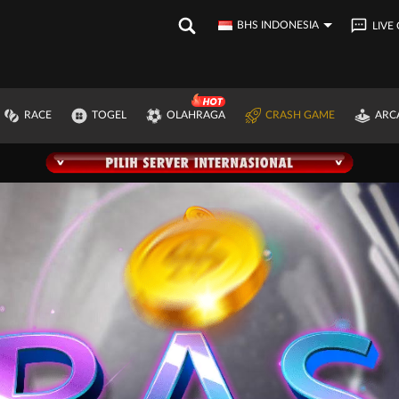
BHS INDONESIA
LIVE
RACE
TOGEL
OLAHRAGA
CRASH GAME
ARC