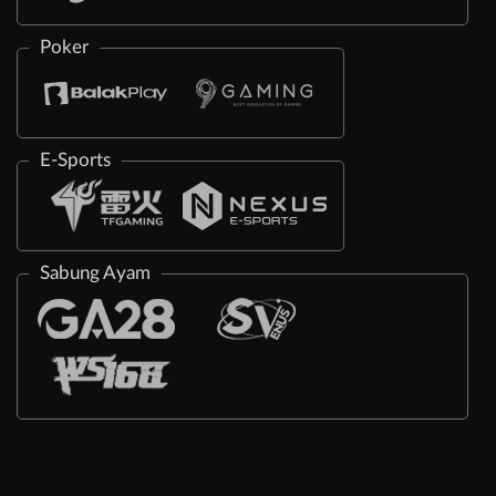
Poker
E-Sports
Sabung Ayam