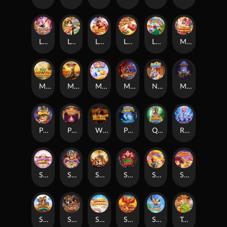
Las Vegas Party
Legend of the White and Green Snake
Lion Dance Fortune
Lucky Zhu
Lulu's Enchanted Forest
Mahjong Fortune
Mayan Gold Hunt
Mega Wild Safari
Mochi Mochi
Muay Thai Arena
Nomikai Fever
Mysteries of Pandora
Pawsome Xmas
Persian Gems
Wild West Saloon
Pumpkin Night
Queen of Aztec
Rave On
Sakura Neko
Samba Fiesta
SanGuo - The Brotherhood
Sexy Christmas Sirens
Spirits Fiesta
Spring Harvest
Stallion Princess
Steampunk Reloaded
Surgary bonanza
Super Phoenix
Surf Monkey
Taco Truck Delight