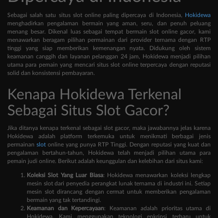
Sebagai salah satu situs slot online paling dipercaya di Indonesia,
Hokidewa
menghadirkan pengalaman bermain yang aman, seru, dan penuh peluang
menang besar. Dikenal luas sebagai tempat bermain slot online gacor, kami
menawarkan beragam pilihan permainan dari provider ternama dengan RTP
tinggi yang siap memberikan kemenangan nyata. Didukung oleh sistem
keamanan canggih dan layanan pelanggan 24 jam, Hokidewa menjadi pilihan
utama para pemain yang mencari situs slot online terpercaya dengan reputasi
solid dan konsistensi pembayaran.
Kenapa Hokidewa Terkenal
Sebagai Situs Slot Gacor?
Jika ditanya kenapa terkenal sebagai slot gacor, maka jawabannya jelas karena
Hokidewa adalah platform terkemuka untuk menikmati berbagai jenis
permainan
slot
online yang punya RTP Tinggi. Dengan reputasi yang kuat dan
pengalaman bertahun-tahun, Hokidewa telah menjadi pilihan utama para
pemain judi online. Berikut adalah keunggulan dan kelebihan dari situs kami:
Koleksi Slot Yang Luar Biasa
: Hokidewa menawarkan koleksi lengkap
mesin slot dari penyedia perangkat lunak ternama di industri ini. Setiap
mesin slot dirancang dengan cermat untuk memberikan pengalaman
bermain yang tak tertandingi.
Keamanan dan Kepercayaan
: Keamanan adalah prioritas utama di
Hokidewa. Kami menggunakan teknologi enkripsi terbaru untuk