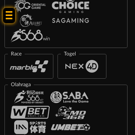
Tap Me!
Race
Togel
Olahraga