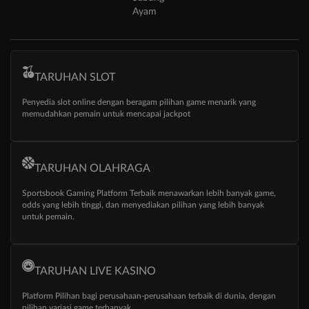
Ayam
TARUHAN SLOT
Penyedia slot online dengan beragam pilihan game menarik yang
memudahkan pemain untuk mencapai jackpot
TARUHAN OLAHRAGA
Sportsbook Gaming Platform Terbaik menawarkan lebih banyak game,
odds yang lebih tinggi, dan menyediakan pilihan yang lebih banyak
untuk pemain.
TARUHAN LIVE KASINO
Platform Pilihan bagi perusahaan-perusahaan terbaik di dunia, dengan
pilihan variasi game terbanyak