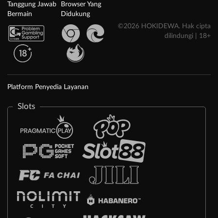
Tanggung Jawab
Browser Yang
Bermain
Didukung
©2026 HOKIDEWA. Hak cipta
dilindungi | 18+
Platform Penyedia Layanan
Slots