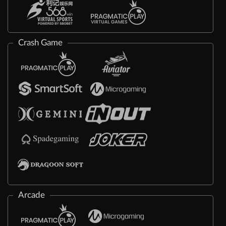
Crash Game
Arcade