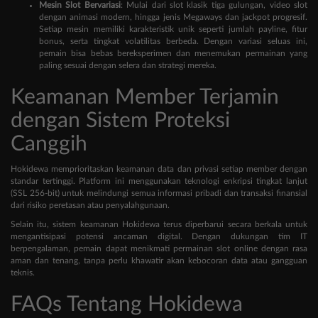
Mesin Slot Bervariasi
: Mulai dari slot klasik tiga gulungan, video slot
dengan animasi modern, hingga jenis Megaways dan jackpot progresif.
Setiap mesin memiliki karakteristik unik seperti jumlah payline, fitur
bonus, serta tingkat volatilitas berbeda. Dengan variasi seluas ini,
pemain bisa bebas bereksperimen dan menemukan permainan yang
paling sesuai dengan selera dan strategi mereka.
Keamanan Member Terjamin
dengan Sistem Proteksi
Canggih
Hokidewa memprioritaskan keamanan data dan privasi setiap member dengan
standar tertinggi. Platform ini menggunakan teknologi enkripsi tingkat lanjut
(SSL 256-bit) untuk melindungi semua informasi pribadi dan transaksi finansial
dari risiko peretasan atau penyalahgunaan.
Selain itu, sistem keamanan Hokidewa terus diperbarui secara berkala untuk
mengantisipasi potensi ancaman digital. Dengan dukungan tim IT
berpengalaman, pemain dapat menikmati permainan slot online dengan rasa
aman dan tenang, tanpa perlu khawatir akan kebocoran data atau gangguan
teknis.
FAQs Tentang Hokidewa