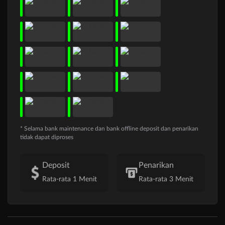
* Selama bank maintenance dan bank offline deposit dan penarikan
tidak dapat diproses
Deposit
Penarikan
Rata-rata 1 Menit
Rata-rata 3 Menit