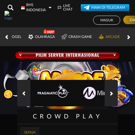
BHS
LIVE
MAIN DI TELEGRAM
CHAT
INDONESIA
DA
MASUK
TOGEL
OLAHRAGA
CRASH GAME
ARCADE
CROWD PLAY
SEMUA