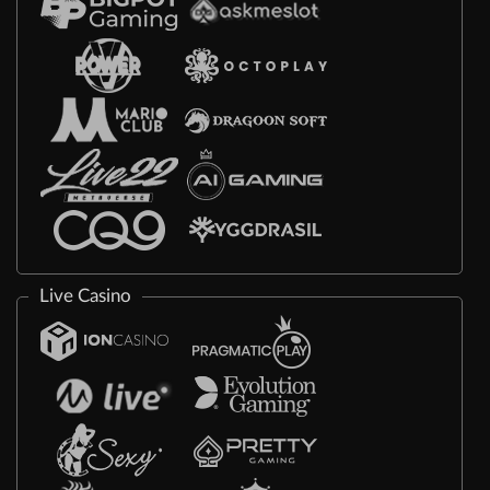
Live Casino