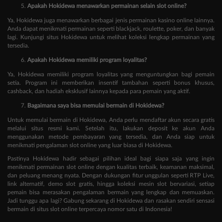
Apakah Hokidewa menawarkan permainan selain slot online?
Ya, Hokidewa juga menawarkan berbagai jenis permainan kasino online lainnya.
Anda dapat menikmati permainan seperti blackjack, roulette, poker, dan banyak
lagi. Kunjungi situs Hokidewa untuk melihat koleksi lengkap permainan yang
tersedia.
Apakah Hokidewa memiliki program loyalitas?
Ya, Hokidewa memiliki program loyalitas yang menguntungkan bagi pemain
setia. Program ini memberikan insentif tambahan seperti bonus khusus,
cashback, dan hadiah eksklusif lainnya kepada para pemain yang aktif.
Bagaimana saya bisa memulai bermain di Hokidewa?
Untuk memulai bermain di Hokidewa, Anda perlu mendaftar akun secara gratis
melalui situs resmi kami. Setelah itu, lakukan deposit ke akun Anda
menggunakan metode pembayaran yang tersedia, dan Anda siap untuk
menikmati pengalaman slot online yang luar biasa di Hokidewa.
Pastinya Hokidewa hadir sebagai pilihan ideal bagi siapa saja yang ingin
menikmati permainan slot online dengan kualitas terbaik, keamanan maksimal,
dan peluang menang nyata. Dengan dukungan fitur unggulan seperti RTP Live,
link alternatif, demo slot gratis, hingga koleksi mesin slot bervariasi, setiap
pemain bisa merasakan pengalaman bermain yang lengkap dan memuaskan.
Jadi tunggu apa lagi? Gabung sekarang di Hokidewa dan rasakan sendiri sensasi
bermain di situs slot online terpercaya nomor satu di Indonesia!