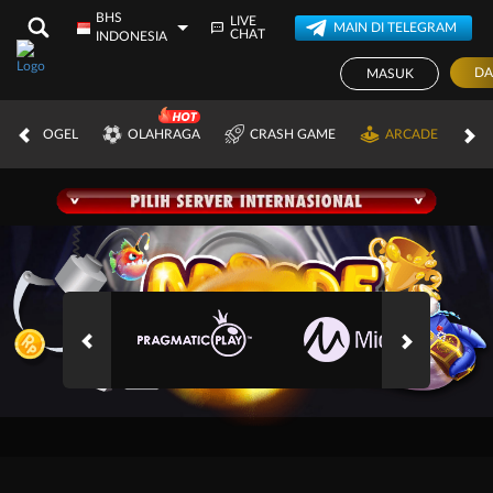
BHS
LIVE
MAIN DI TELEGRAM
CHAT
INDONESIA
DA
MASUK
TOGEL
OLAHRAGA
CRASH GAME
ARCADE