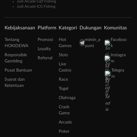
Judi Arcade Cq9 Fishing
Judi Arcade ICG Fishing
Kebijaksanaan
Platform
Kategori
Dukungan
Komunitas
Tentang
Promosi
Hot
mimin_a
Faceboo
HOKIDEWA
Games
yumi
k
Loyalty
Responsible
Slots
Instagra
Referral
Gambling
m
Live
Pusat Bantuan
Casino
Telegra
m
Syarat dan
Race
Ketentuan
Togel
Olahraga
Crash
Game
Arcade
Poker