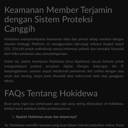
Keamanan Member Terjamin
dengan Sistem Proteksi
Canggih
Hokidewa memprioritaskan keamanan data dan privasi setiap member dengan
standar tertinggi. Platform ini menggunakan teknologi enkripsi tingkat lanjut
(SSL 256-bit) untuk melindungi semua informasi pribadi dan transaksi finansial
dari risiko peretasan atau penyalahgunaan.
Selain itu, sistem keamanan Hokidewa terus diperbarui secara berkala untuk
mengantisipasi potensi ancaman digital. Dengan dukungan tim IT
berpengalaman, pemain dapat menikmati permainan slot online dengan rasa
aman dan tenang, tanpa perlu khawatir akan kebocoran data atau gangguan
teknis.
FAQs Tentang Hokidewa
Buat yang ingin tau pertanyaan apa saja yang sering ditanyakan di hokidewa,
berikut kami sediakan daftar pertanyaannya:
Apakah Hokidewa aman dan terpercaya?
Ya, Hokidewa memiliki reputasi yang kuat dalam industri perjudian online. Kami