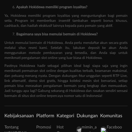
Apakah Hokidewa memiliki program loyalitas?
Ya, Hokidewa memiliki program loyalitas yang menguntungkan bagi pemain
setia. Program ini memberikan insentif tambahan seperti bonus khusus,
cashback, dan hadiah eksklusif lainnya kepada para pemain yang aktif.
Bagaimana saya bisa memulai bermain di Hokidewa?
Untuk memulai bermain di Hokidewa, Anda perlu mendaftar akun secara gratis
melalui situs resmi kami. Setelah itu, lakukan deposit ke akun Anda
menggunakan metode pembayaran yang tersedia, dan Anda siap untuk
menikmati pengalaman slot online yang luar biasa di Hokidewa.
Pastinya Hokidewa hadir sebagai pilihan ideal bagi siapa saja yang ingin
menikmati permainan slot online dengan kualitas terbaik, keamanan maksimal,
dan peluang menang nyata. Dengan dukungan fitur unggulan seperti RTP Live,
link alternatif, demo slot gratis, hingga koleksi mesin slot bervariasi, setiap
pemain bisa merasakan pengalaman bermain yang lengkap dan memuaskan.
Jadi tunggu apa lagi? Gabung sekarang di Hokidewa dan rasakan sendiri sensasi
bermain di situs slot online terpercaya nomor satu di Indonesia!
Kebijaksanaan
Platform
Kategori
Dukungan
Komunitas
Tentang
Promosi
Hot
mimin_a
Faceboo