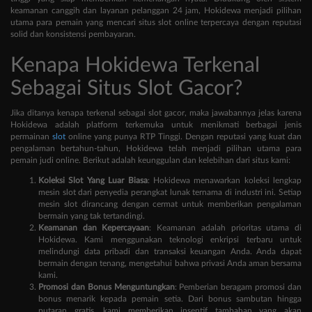
keamanan canggih dan layanan pelanggan 24 jam, Hokidewa menjadi pilihan
utama para pemain yang mencari situs slot online terpercaya dengan reputasi
solid dan konsistensi pembayaran.
Kenapa Hokidewa Terkenal
Sebagai Situs Slot Gacor?
Jika ditanya kenapa terkenal sebagai slot gacor, maka jawabannya jelas karena
Hokidewa adalah platform terkemuka untuk menikmati berbagai jenis
permainan
slot
online yang punya RTP Tinggi. Dengan reputasi yang kuat dan
pengalaman bertahun-tahun, Hokidewa telah menjadi pilihan utama para
pemain judi online. Berikut adalah keunggulan dan kelebihan dari situs kami:
Koleksi Slot Yang Luar Biasa
: Hokidewa menawarkan koleksi lengkap
mesin slot dari penyedia perangkat lunak ternama di industri ini. Setiap
mesin slot dirancang dengan cermat untuk memberikan pengalaman
bermain yang tak tertandingi.
Keamanan dan Kepercayaan
: Keamanan adalah prioritas utama di
Hokidewa. Kami menggunakan teknologi enkripsi terbaru untuk
melindungi data pribadi dan transaksi keuangan Anda. Anda dapat
bermain dengan tenang, mengetahui bahwa privasi Anda aman bersama
kami.
Promosi dan Bonus Menguntungkan
: Pemberian beragam promosi dan
bonus menarik kepada pemain setia. Dari bonus sambutan hingga
putaran gratis, kami memberikan insentif tambahan yang akan