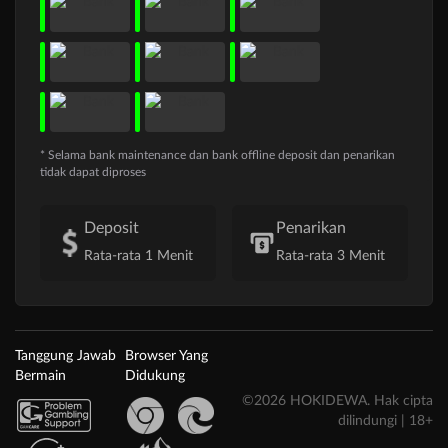
* Selama bank maintenance dan bank offline deposit dan penarikan
tidak dapat diproses
Deposit
Penarikan
Rata-rata 1 Menit
Rata-rata 3 Menit
Tanggung Jawab
Browser Yang
Bermain
Didukung
©2026 HOKIDEWA. Hak cipta
dilindungi | 18+