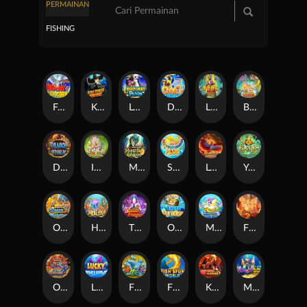
PERMAINAN
FISHING
Fantasy Unicorn
King Kong’s Rampage
Legendary Panda
Daily Fishing
Li Kui Pi Yu
Bird Hunter
Dragon Storm
Insect Paradise
Monster Awaken plus
Sea Food Paradise II Plus
Legend of the phoenix
YaoQianShu
OCEAN MONSTER 2
HaiDiLao
Thanos Avengers
Ocean Paradise
Master Of The Deep
Fire Phoenix
Ocean King 3
Lucky Fishing
Fishman Wharf
Fish Music World
Kirin Storm
Mermaids-6s