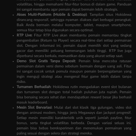
volatilitas, hingga memahami fitur-fitur bonus di dalam game. Panduan
ini sangat membantu agar pemain dapat bermain lebih strategis.
Akses Multi-Platform (Mobile & Desktop)
: Tampilan situs Hokidewa
dirancang responsif, sehingga nyaman diakses dari berbagai perangkat.
Baik Anda bermain melalui komputer, tablet, maupun smartphone,
semua fitur tetap bisa digunakan secara optimal.
RTP Live
: Fitur RTP Live akan membantu pemain memantau tingkat
pengembalian (Return to Player) secara real-time dari setiap permainan
slot. Dengan informasi ini, pemain dapat memilih slot yang sedang
gacor dan memiliki peluang kemenangan lebih tinggi. RTP live juga
diperbarui secara berkala, memastikan data yang akurat setiap saat.
Demo Slot Gratis Tanpa Deposit
: Pemain bisa mencoba ratusan
permainan dalam versi demo sebelum bermain dengan uang asli. Fitur
ini sangat cocok untuk pemula maupun pemain berpengalaman yang
ingin menguji strategi atau mengenal fitur game lebih dalam tanpa
risiko.
Turnamen Berhadiah
: Hokidewa rutin mengadakan event slot bulanan
dan turnamen slot dengan total hadiah puluhan juta rupiah. Pemain
bisa bersaing secara sehat dan mendapatkan reward besar jika berhasil
masuk leaderboard.
Mesin Slot Bervariasi
: Mulai dari slot klasik tiga gulungan, video slot
dengan animasi modern, hingga jenis Megaways dan jackpot progresif.
Setiap mesin memiliki karakteristik unik seperti jumlah payline, fitur
bonus, serta tingkat volatilitas berbeda. Dengan variasi seluas ini,
pemain bisa bebas bereksperimen dan menemukan permainan yang
paling sesuai dengan selera dan strategi mereka.