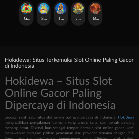
Golden Legend Plus
Spongebob
Thunder Dragon
Jin Chan Bu Yu
Buffalo thunder
Hokidewa: Situs Terkemuka Slot Online Paling Gacor
di Indonesia
Hokidewa – Situs Slot
Online Gacor Paling
Dipercaya di Indonesia
Sebagai salah satu situs slot online paling dipercaya di Indonesia,
Hokidewa
menghadirkan pengalaman bermain yang aman, seru, dan penuh peluang
menang besar. Dikenal luas sebagai tempat bermain slot online gacor, kami
menawarkan beragam pilihan permainan dari provider ternama dengan RTP
tinggi yang siap memberikan kemenangan nyata. Didukung oleh sistem