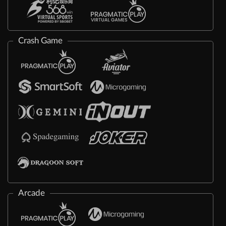
Crash Game
Arcade