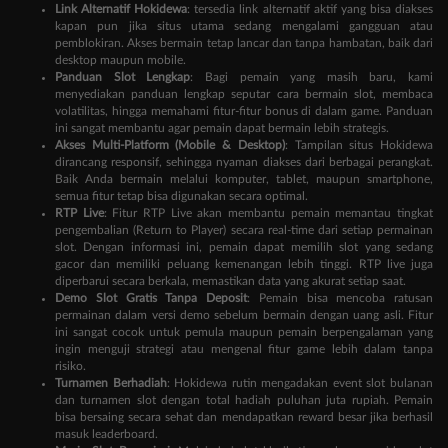
Link Alternatif Hokidewa
: tersedia link alternatif aktif yang bisa diakses
kapan pun jika situs utama sedang mengalami gangguan atau
pemblokiran. Akses bermain tetap lancar dan tanpa hambatan, baik dari
desktop maupun mobile.
Panduan Slot Lengkap
: Bagi pemain yang masih baru, kami
menyediakan panduan lengkap seputar cara bermain slot, membaca
volatilitas, hingga memahami fitur-fitur bonus di dalam game. Panduan
ini sangat membantu agar pemain dapat bermain lebih strategis.
Akses Multi-Platform (Mobile & Desktop)
: Tampilan situs Hokidewa
dirancang responsif, sehingga nyaman diakses dari berbagai perangkat.
Baik Anda bermain melalui komputer, tablet, maupun smartphone,
semua fitur tetap bisa digunakan secara optimal.
RTP Live
: Fitur RTP Live akan membantu pemain memantau tingkat
pengembalian (Return to Player) secara real-time dari setiap permainan
slot. Dengan informasi ini, pemain dapat memilih slot yang sedang
gacor dan memiliki peluang kemenangan lebih tinggi. RTP live juga
diperbarui secara berkala, memastikan data yang akurat setiap saat.
Demo Slot Gratis Tanpa Deposit
: Pemain bisa mencoba ratusan
permainan dalam versi demo sebelum bermain dengan uang asli. Fitur
ini sangat cocok untuk pemula maupun pemain berpengalaman yang
ingin menguji strategi atau mengenal fitur game lebih dalam tanpa
risiko.
Turnamen Berhadiah
: Hokidewa rutin mengadakan event slot bulanan
dan turnamen slot dengan total hadiah puluhan juta rupiah. Pemain
bisa bersaing secara sehat dan mendapatkan reward besar jika berhasil
masuk leaderboard.