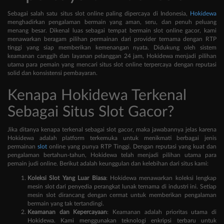
Sebagai salah satu situs slot online paling dipercaya di Indonesia,
Hokidewa
menghadirkan pengalaman bermain yang aman, seru, dan penuh peluang
menang besar. Dikenal luas sebagai tempat bermain slot online gacor, kami
menawarkan beragam pilihan permainan dari provider ternama dengan RTP
tinggi yang siap memberikan kemenangan nyata. Didukung oleh sistem
keamanan canggih dan layanan pelanggan 24 jam, Hokidewa menjadi pilihan
utama para pemain yang mencari situs slot online terpercaya dengan reputasi
solid dan konsistensi pembayaran.
Kenapa Hokidewa Terkenal
Sebagai Situs Slot Gacor?
Jika ditanya kenapa terkenal sebagai slot gacor, maka jawabannya jelas karena
Hokidewa adalah platform terkemuka untuk menikmati berbagai jenis
permainan
slot
online yang punya RTP Tinggi. Dengan reputasi yang kuat dan
pengalaman bertahun-tahun, Hokidewa telah menjadi pilihan utama para
pemain judi online. Berikut adalah keunggulan dan kelebihan dari situs kami:
Koleksi Slot Yang Luar Biasa
: Hokidewa menawarkan koleksi lengkap
mesin slot dari penyedia perangkat lunak ternama di industri ini. Setiap
mesin slot dirancang dengan cermat untuk memberikan pengalaman
bermain yang tak tertandingi.
Keamanan dan Kepercayaan
: Keamanan adalah prioritas utama di
Hokidewa. Kami menggunakan teknologi enkripsi terbaru untuk