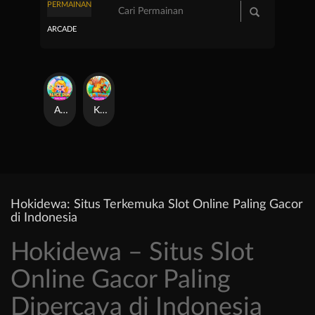
PERMAINAN
ARCADE
Alice Run
K.O. Island
Hokidewa: Situs Terkemuka Slot Online Paling Gacor
di Indonesia
Hokidewa – Situs Slot
Online Gacor Paling
Dipercaya di Indonesia