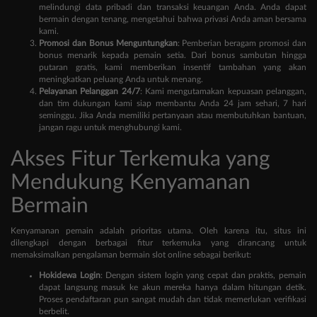
melindungi data pribadi dan transaksi keuangan Anda. Anda dapat
bermain dengan tenang, mengetahui bahwa privasi Anda aman bersama
kami.
Promosi dan Bonus Menguntungkan
: Pemberian beragam promosi dan
bonus menarik kepada pemain setia. Dari bonus sambutan hingga
putaran gratis, kami memberikan insentif tambahan yang akan
meningkatkan peluang Anda untuk menang.
Pelayanan Pelanggan 24/7
: Kami mengutamakan kepuasan pelanggan,
dan tim dukungan kami siap membantu Anda 24 jam sehari, 7 hari
seminggu. Jika Anda memiliki pertanyaan atau membutuhkan bantuan,
jangan ragu untuk menghubungi kami.
Akses Fitur Terkemuka yang
Mendukung Kenyamanan
Bermain
Kenyamanan pemain adalah prioritas utama. Oleh karena itu, situs ini
dilengkapi dengan berbagai fitur terkemuka yang dirancang untuk
memaksimalkan pengalaman bermain slot online sebagai berikut:
Hokidewa Login
: Dengan sistem login yang cepat dan praktis, pemain
dapat langsung masuk ke akun mereka hanya dalam hitungan detik.
Proses pendaftaran pun sangat mudah dan tidak memerlukan verifikasi
berbelit.