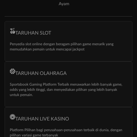
Ayam
TARUHAN SLOT
Penyedia slot online dengan beragam pilihan game menarik yang
memudahkan pemain untuk mencapai jackpot
TARUHAN OLAHRAGA
Sportsbook Gaming Platform Terbaik menawarkan lebih banyak game,
odds yang lebih tinggi, dan menyediakan pilihan yang lebih banyak
untuk pemain.
TARUHAN LIVE KASINO
Platform Pilihan bagi perusahaan-perusahaan terbaik di dunia, dengan
pilihan variasi game terbanyak