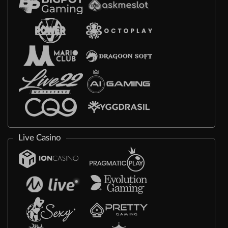
Live Casino