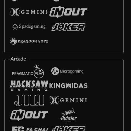
Arcade