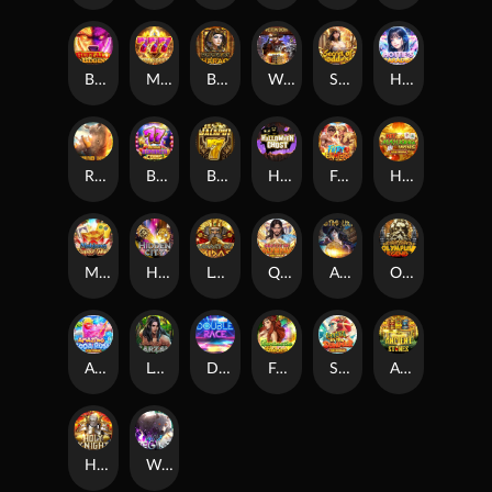
Buffalo Begins
Mega Sevens
Book of Pharaoh
Western Sherrif
Secret of Goddess
Hottie’s Paradise
Rhino King
Bonanza Coins
Big Sevens Jackpot
Halloween Ghost
Fury Fighters
Hit Mahjong Wins
Mahjong Super Wins
Hidden City
Legacy of Midas
Quests of Olympus
Astro Luck
Olympus Legend
Amazing Soda Rush
Legend of Tarzan
Double Race
Fantastic Faries
Santa in the Summer
Ancient Stones
Holy Knight
Wolf Begins