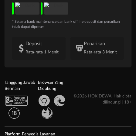
* Selama bank maintenance dan bank offline deposit dan penarikan
tidak dapat diproses
Deposit
Penarikan
Rata-rata 1 Menit
Rata-rata 3 Menit
Tanggung Jawab
Browser Yang
Bermain
Didukung
©2026 HOKIDEWA. Hak cipta
dilindungi | 18+
Platform Penyedia Layanan