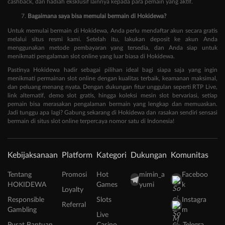
cashback, dan hadiah eksklusif lainnya kepada para pemain yang aktif.
Bagaimana saya bisa memulai bermain di Hokidewa?
Untuk memulai bermain di Hokidewa, Anda perlu mendaftar akun secara gratis
melalui situs resmi kami. Setelah itu, lakukan deposit ke akun Anda
menggunakan metode pembayaran yang tersedia, dan Anda siap untuk
menikmati pengalaman slot online yang luar biasa di Hokidewa.
Pastinya Hokidewa hadir sebagai pilihan ideal bagi siapa saja yang ingin
menikmati permainan slot online dengan kualitas terbaik, keamanan maksimal,
dan peluang menang nyata. Dengan dukungan fitur unggulan seperti RTP Live,
link alternatif, demo slot gratis, hingga koleksi mesin slot bervariasi, setiap
pemain bisa merasakan pengalaman bermain yang lengkap dan memuaskan.
Jadi tunggu apa lagi? Gabung sekarang di Hokidewa dan rasakan sendiri sensasi
bermain di situs slot online terpercaya nomor satu di Indonesia!
Kebijaksanaan
Platform
Kategori
Dukungan
Komunitas
Tentang
Promosi
Hot
mimin_a
Faceboo
HOKIDEWA
Games
yumi
k
Loyalty
Responsible
Slots
Instagra
Referral
Gambling
m
Live
Pusat Bantuan
Casino
Telegra