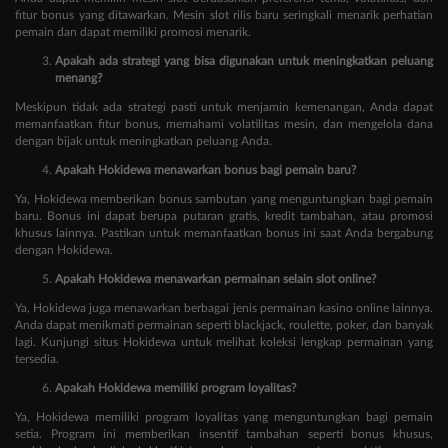
fitur bonus yang ditawarkan. Mesin slot rilis baru seringkali menarik perhatian
pemain dan dapat memiliki promosi menarik.
Apakah ada strategi yang bisa digunakan untuk meningkatkan peluang
menang?
Meskipun tidak ada strategi pasti untuk menjamin kemenangan, Anda dapat
memanfaatkan fitur bonus, memahami volatilitas mesin, dan mengelola dana
dengan bijak untuk meningkatkan peluang Anda.
Apakah Hokidewa menawarkan bonus bagi pemain baru?
Ya, Hokidewa memberikan bonus sambutan yang menguntungkan bagi pemain
baru. Bonus ini dapat berupa putaran gratis, kredit tambahan, atau promosi
khusus lainnya. Pastikan untuk memanfaatkan bonus ini saat Anda bergabung
dengan Hokidewa.
Apakah Hokidewa menawarkan permainan selain slot online?
Ya, Hokidewa juga menawarkan berbagai jenis permainan kasino online lainnya.
Anda dapat menikmati permainan seperti blackjack, roulette, poker, dan banyak
lagi. Kunjungi situs Hokidewa untuk melihat koleksi lengkap permainan yang
tersedia.
Apakah Hokidewa memiliki program loyalitas?
Ya, Hokidewa memiliki program loyalitas yang menguntungkan bagi pemain
setia. Program ini memberikan insentif tambahan seperti bonus khusus,