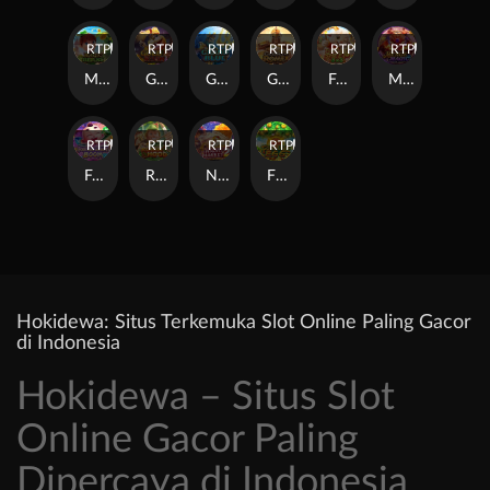
RTP
82%
RTP
91%
RTP
94%
RTP
90%
RTP
82%
RTP
94%
MAGIC BEANS
GOLD RUSH
GRAND BLUE
GLORY OF ROME
Fortune Sheep
MERGE MAGIC
RTP
88%
RTP
87%
RTP
79%
RTP
79%
Fortune Money Boom
ROBIN HOOD
NIGHT MARKET 2
FORTUNE EGG
Hokidewa: Situs Terkemuka Slot Online Paling Gacor
di Indonesia
Hokidewa – Situs Slot
Online Gacor Paling
Dipercaya di Indonesia