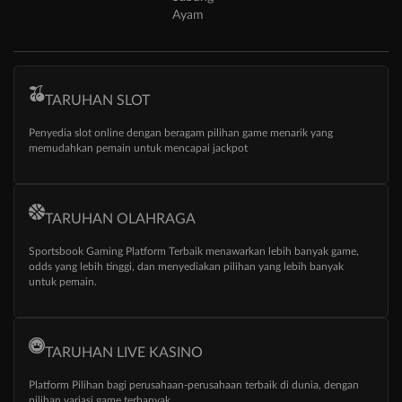
Ayam
TARUHAN SLOT
Penyedia slot online dengan beragam pilihan game menarik yang
memudahkan pemain untuk mencapai jackpot
TARUHAN OLAHRAGA
Sportsbook Gaming Platform Terbaik menawarkan lebih banyak game,
odds yang lebih tinggi, dan menyediakan pilihan yang lebih banyak
untuk pemain.
TARUHAN LIVE KASINO
Platform Pilihan bagi perusahaan-perusahaan terbaik di dunia, dengan
pilihan variasi game terbanyak