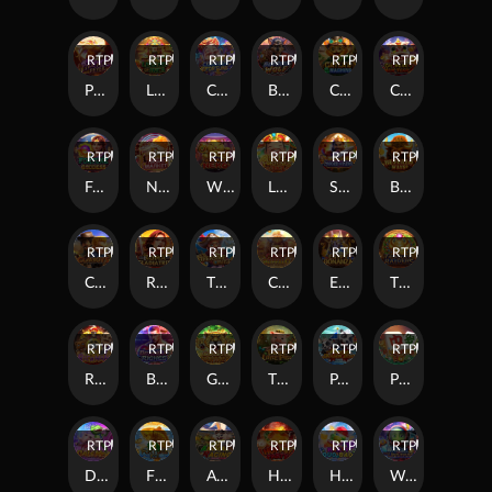
RTP
86%
RTP
80%
RTP
84%
RTP
94%
RTP
82%
RTP
80%
PHOENIX FEVER
LEGEND OF INCA
CYBER GOD OF FORTUNE⁺
BAD RICH WOLF
CATLA'S MONEY MACHINE
CHINESE NEW YEAR 2
RTP
88%
RTP
91%
RTP
89%
RTP
89%
RTP
90%
RTP
84%
Fortune Goddess
NIGHT MARKET
WIN WIN NEKO
Lucky Fortune 3x3
SWORD OF KING
BUFFALO WAYS
RTP
86%
RTP
92%
RTP
86%
RTP
86%
RTP
81%
RTP
83%
COWBOYS
Roma Gladiatrix
TREASURE CRUISE
CRAZY BUFFALO
EGYPT BONANZA
TREASURE RAIDERS
RTP
93%
RTP
90%
RTP
82%
RTP
84%
RTP
81%
RTP
95%
RICH ＭAN
Boxing Riches
GOLDEN PANTHER
THREE LITTLE PIGS
PANDA DRAGON BOAT
PONG PONG HU
RTP
85%
RTP
88%
RTP
95%
RTP
95%
RTP
81%
RTP
88%
DA LE MEN
FORTUNE KOI
ANIMAL RACING
HOT POT PARTY
HAPPY DUO BAO
WAR OF THE UNIVERSE