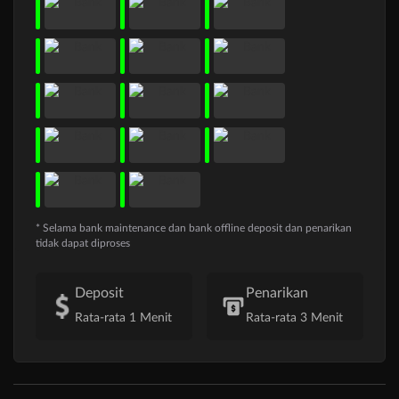
* Selama bank maintenance dan bank offline deposit dan penarikan
tidak dapat diproses
Deposit
Penarikan
Rata-rata 1 Menit
Rata-rata 3 Menit