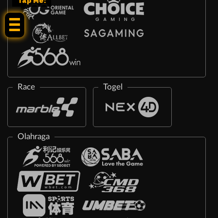
Tap Me!
Race
Togel
Olahraga