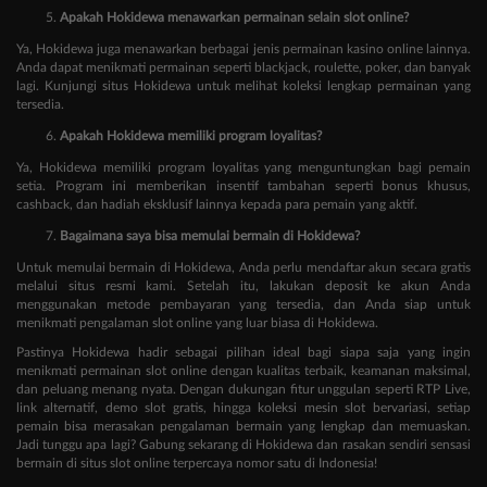
Apakah Hokidewa menawarkan permainan selain slot online?
Ya, Hokidewa juga menawarkan berbagai jenis permainan kasino online lainnya.
Anda dapat menikmati permainan seperti blackjack, roulette, poker, dan banyak
lagi. Kunjungi situs Hokidewa untuk melihat koleksi lengkap permainan yang
tersedia.
Apakah Hokidewa memiliki program loyalitas?
Ya, Hokidewa memiliki program loyalitas yang menguntungkan bagi pemain
setia. Program ini memberikan insentif tambahan seperti bonus khusus,
cashback, dan hadiah eksklusif lainnya kepada para pemain yang aktif.
Bagaimana saya bisa memulai bermain di Hokidewa?
Untuk memulai bermain di Hokidewa, Anda perlu mendaftar akun secara gratis
melalui situs resmi kami. Setelah itu, lakukan deposit ke akun Anda
menggunakan metode pembayaran yang tersedia, dan Anda siap untuk
menikmati pengalaman slot online yang luar biasa di Hokidewa.
Pastinya Hokidewa hadir sebagai pilihan ideal bagi siapa saja yang ingin
menikmati permainan slot online dengan kualitas terbaik, keamanan maksimal,
dan peluang menang nyata. Dengan dukungan fitur unggulan seperti RTP Live,
link alternatif, demo slot gratis, hingga koleksi mesin slot bervariasi, setiap
pemain bisa merasakan pengalaman bermain yang lengkap dan memuaskan.
Jadi tunggu apa lagi? Gabung sekarang di Hokidewa dan rasakan sendiri sensasi
bermain di situs slot online terpercaya nomor satu di Indonesia!