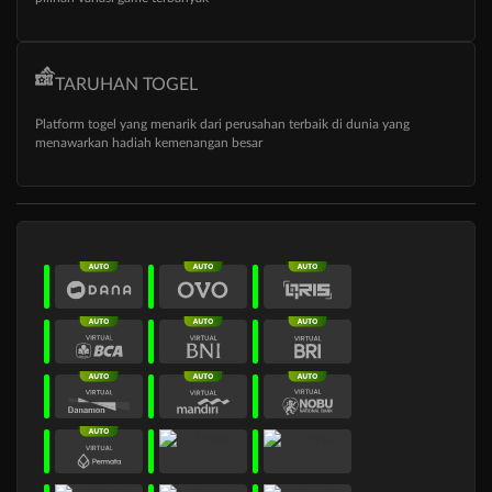
TARUHAN TOGEL
Platform togel yang menarik dari perusahan terbaik di dunia yang
menawarkan hadiah kemenangan besar