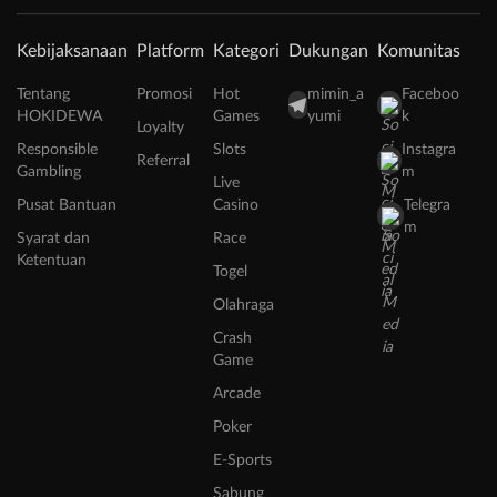
Kebijaksanaan
Platform
Kategori
Dukungan
Komunitas
Tentang
Promosi
Hot
mimin_a
Faceboo
HOKIDEWA
Games
yumi
k
Loyalty
Responsible
Slots
Instagra
Referral
Gambling
m
Live
Pusat Bantuan
Casino
Telegra
m
Syarat dan
Race
Ketentuan
Togel
Olahraga
Crash
Game
Arcade
Poker
E-Sports
Sabung