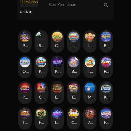
PERMAINAN
ARCADE
Pirate's Tresure
Speedy Andar Bahar
Colour Game
Ladder Game
Jhandi Munda
Bola Tangkas
Olympus Glory
KM Virtual Animal Race
KM Marble Knockout
Belangkai 2
Thai Hi Lo 2
Pusoy
Plinko
Cockfighting Arena
Egyptian Mines
Teen Patti Blitz
Max Keno
KM Virtual Treadmill Racing
Thai Fish Prawn Crab
Fan Tan Classic
Interstellar Run
Chicken Crossy
7 Up 7 Down Rush
Elite Aviator Club