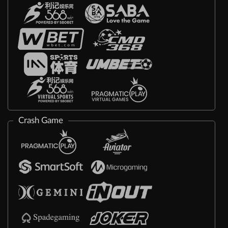
Crash Game