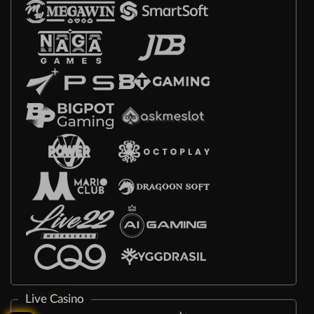
Tap Me!
Live Casino