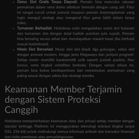
Demo Slot Gratis Tanpa Deposit
: Pemain bisa mencoba ratusan
permainan dalam versi demo sebelum bermain dengan uang asli. Fitur
ini sangat cocok untuk pemula maupun pemain berpengalaman yang
ingin menguji strategi atau mengenal fitur game lebih dalam tanpa
risiko.
Turnamen Berhadiah
: Hokidewa rutin mengadakan event slot bulanan
dan turnamen slot dengan total hadiah puluhan juta rupiah. Pemain
bisa bersaing secara sehat dan mendapatkan reward besar jika berhasil
masuk leaderboard.
Mesin Slot Bervariasi
: Mulai dari slot klasik tiga gulungan, video slot
dengan animasi modern, hingga jenis Megaways dan jackpot progresif.
Setiap mesin memiliki karakteristik unik seperti jumlah payline, fitur
bonus, serta tingkat volatilitas berbeda. Dengan variasi seluas ini,
pemain bisa bebas bereksperimen dan menemukan permainan yang
paling sesuai dengan selera dan strategi mereka.
Keamanan Member Terjamin
dengan Sistem Proteksi
Canggih
Hokidewa memprioritaskan keamanan data dan privasi setiap member dengan
standar tertinggi. Platform ini menggunakan teknologi enkripsi tingkat lanjut
(SSL 256-bit) untuk melindungi semua informasi pribadi dan transaksi finansial
dari risiko peretasan atau penyalahgunaan.