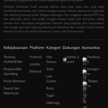
menikmati pengalaman slot online yang luar biasa di Hokidewa.
Pastinya Hokidewa hadir sebagai pilihan ideal bagi siapa saja yang ingin
menikmati permainan slot online dengan kualitas terbaik, keamanan maksimal,
dan peluang menang nyata. Dengan dukungan fitur unggulan seperti RTP Live,
link alternatif, demo slot gratis, hingga koleksi mesin slot bervariasi, setiap
pemain bisa merasakan pengalaman bermain yang lengkap dan memuaskan.
Jadi tunggu apa lagi? Gabung sekarang di Hokidewa dan rasakan sendiri sensasi
bermain di situs slot online terpercaya nomor satu di Indonesia!
Kebijaksanaan
Platform
Kategori
Dukungan
Komunitas
Tentang
Promosi
Hot
mimin_a
Faceboo
HOKIDEWA
Games
yumi
k
Loyalty
Responsible
Slots
Instagra
Referral
Gambling
m
Live
Pusat Bantuan
Casino
Telegra
m
Syarat dan
Race
Ketentuan
Togel
Olahraga