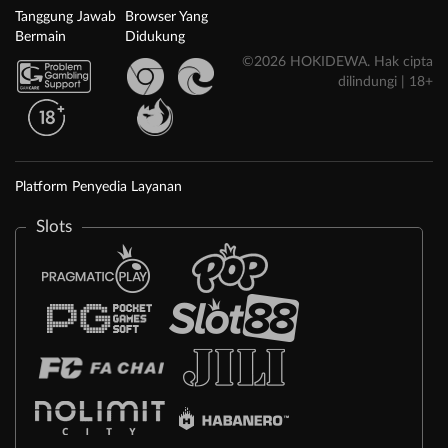
Tanggung Jawab
Browser Yang
Bermain
Didukung
©2026 HOKIDEWA. Hak cipta
dilindungi | 18+
Platform Penyedia Layanan
Slots